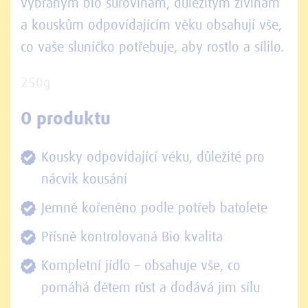
vybraným bio surovinám, důležitým živinám
a kouskům odpovídajícím věku obsahují vše,
co vaše sluníčko potřebuje, aby rostlo a sílilo.
250g
O produktu
Kousky odpovídající věku, důležité pro
nácvik kousání
Jemně kořeněno podle potřeb batolete
Přísně kontrolovaná Bio kvalita
Kompletní jídlo – obsahuje vše, co
pomáhá dětem růst a dodává jim sílu