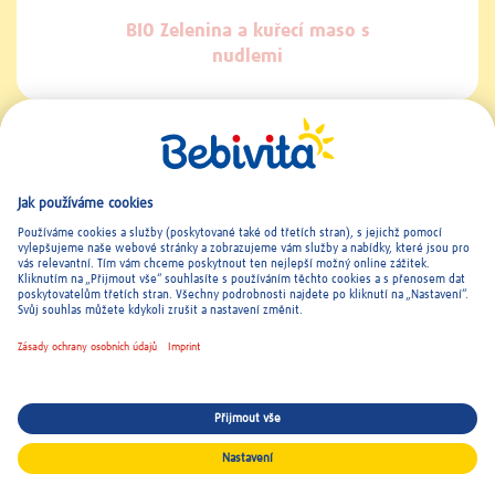
smetanová
BIO Zelenina a kuřecí maso s
BIO Nudl
nudlemi
Kontakt a Imprint
|
Všeobecné podmínky
|
Ochrana osobních
údajů
© 2026 Bebivita