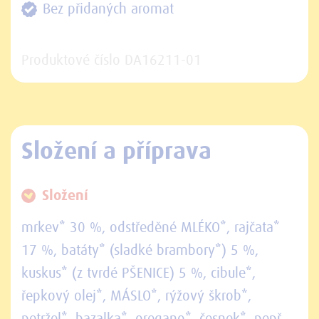
Bez přidaných aromat
Produktové číslo DA16211-01
Složení a příprava
Složení
mrkev* 30 %, odstředěné MLÉKO*, rajčata*
17 %, batáty* (sladké brambory*) 5 %,
kuskus* (z tvrdé PŠENICE) 5 %, cibule*,
řepkový olej*, MÁSLO*, rýžový škrob*,