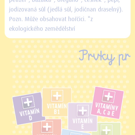
petržel*, bazalka*, oregano*, česnek*, pepř,
jodizovaná sůl (jedlá sůl, jodičnan draselný).
Pozn. Může obsahovat hořčici. *z
ekologického zemědělství