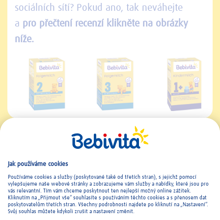
sociálních sítí? Pokud ano, tak neváhejte
a
pro přečtení recenzí klikněte na obrázky
níže.