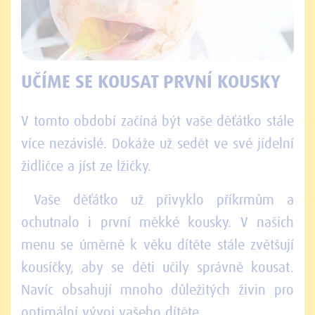
UČÍME SE KOUSAT PRVNÍ KOUSKY
V tomto období začíná být vaše děťátko stále
více nezávislé. Dokáže už sedět ve své jídelní
židličce a jíst ze lžičky.
Vaše děťátko už přivyklo příkrmům a
ochutnalo i první měkké kousky. V našich
menu se úměrně k věku dítěte stále zvětšují
kousíčky, aby se děti učily správně kousat.
Navíc obsahují mnoho důležitých živin pro
optimální vývoj vašeho dítěte.