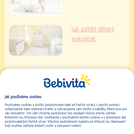
Jak zařídit dětský
pokojíček
Kontakt a Imprint
|
Všeobecné podmínky
|
Ochrana osobních