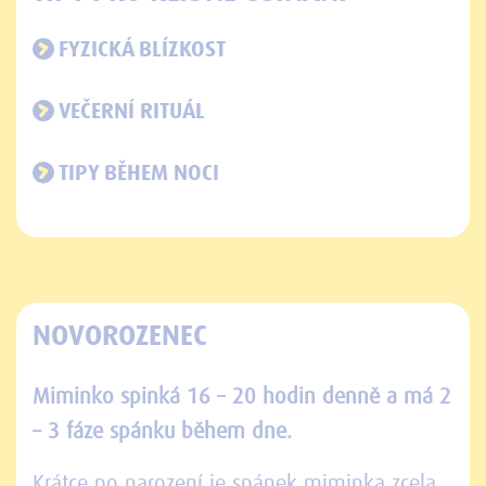
FYZICKÁ BLÍZKOST
VEČERNÍ RITUÁL
TIPY BĚHEM NOCI
NOVOROZENEC
Miminko spinká 16 – 20 hodin denně a má 2
– 3 fáze spánku během dne.
Krátce po narození je spánek miminka zcela