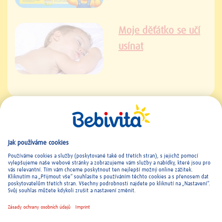
Moje děťátko se učí
usínat
Kontakt a Imprint
|
Všeobecné podmínky
|
Ochrana osobních
údajů